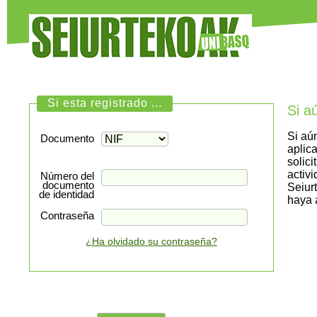
Si esta registrado ...
Si a
Si aú
Documento
aplic
solici
activ
Número del
documento
Seiur
de identidad
haya 
Contraseña
¿Ha olvidado su contraseña?