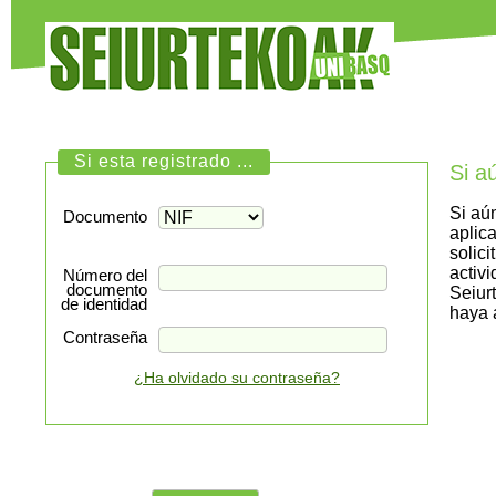
Si esta registrado ...
Si a
Si aú
Documento
aplic
solici
activ
Número del
documento
Seiur
de identidad
haya 
Contraseña
¿Ha olvidado su contraseña?